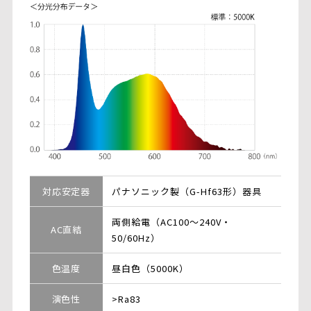
対応安定器
パナソニック製（G-Hf63形）器具
両側給電（AC100～240V・
AC直結
50/60Hz）
色温度
昼白色（5000K）
演色性
>Ra83