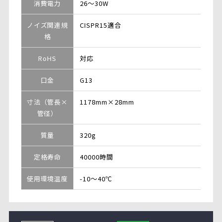
消費電力
26～30W
ノイズ関連規
CISPR15適合
格
RoHS
対応
口金
G13
寸法（管長×
1178mm×28mm
管径）
質量
320g
定格寿命
40000時間
使用環境温度
-10～40℃