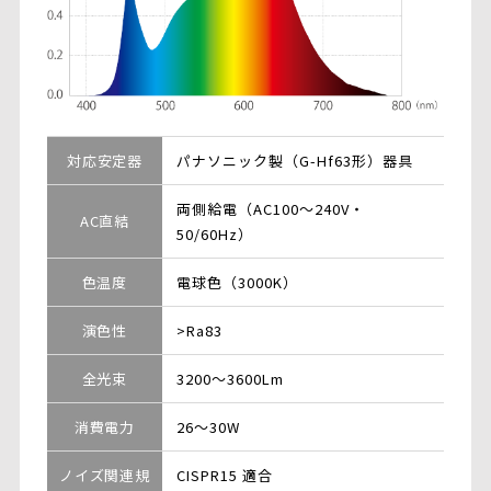
対応安定器
パナソニック製（G-Hf63形）器具
両側給電（AC100～240V・
AC直結
50/60Hz）
色温度
電球色（3000K）
演色性
>Ra83
全光束
3200～3600Lm
消費電力
26～30W
ノイズ関連規
CISPR15 適合