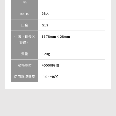
格
RoHS
対応
口金
G13
寸法（管長×
1178mm×28mm
管径）
質量
320g
定格寿命
40000時間
使用環境温度
-10～40℃