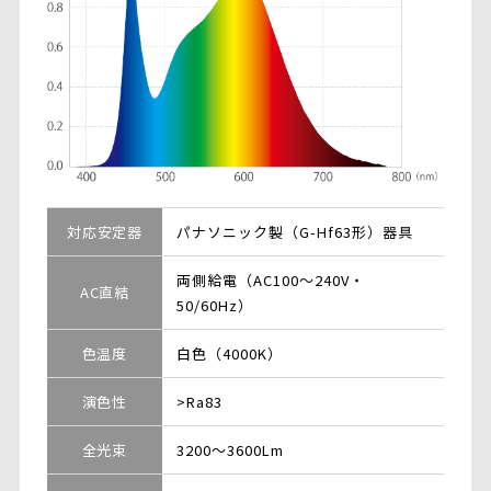
対応安定器
パナソニック製（G-Hf63形）器具
両側給電（AC100～240V・
AC直結
50/60Hz）
色温度
白色（4000K）
演色性
>Ra83
全光束
3200～3600Lm