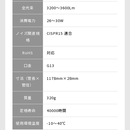
全光束
3200～3600Lm
消費電力
26～30W
ノイズ関連規
CISPR15 適合
格
RoHS
対応
口金
G13
寸法（管長×
1178mm×28mm
管径）
質量
320g
定格寿命
40000時間
使用環境温度
-10～40℃